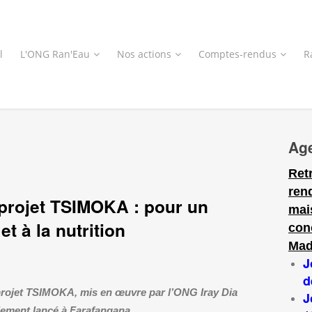
l
L'ONG Ran'Eau
Nos actions
Comptes-rendus
R
Ag
Ret
ren
 projet TSIMOKA : pour un
mai
t à la nutrition
con
Mad
J
d
projet TSIMOKA, mis en œuvre par l’ONG Iray Dia
J
ellement lancé à Farafangana.