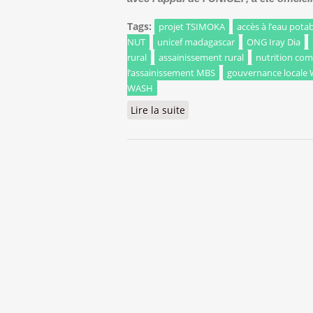
Tags:
projet TSIMOKA
accès à l’eau pot
NUT
unicef madagascar
ONG Iray Dia
rural
assainissement rural
nutrition co
l’assainissement MBS
gouvernance locale
WASH
Lire la suite
de Lancement officiel du pr