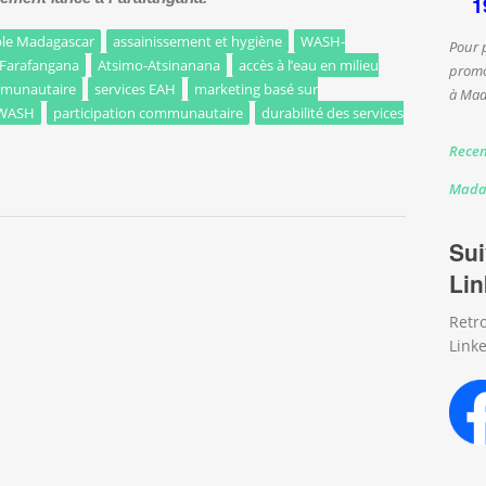
1
able Madagascar
assainissement et hygiène
WASH-
Pour 
Farafangana
Atsimo-Atsinanana
accès à l’eau en milieu
promo
mmunautaire
services EAH
marketing basé sur
à Mad
 WASH
participation communautaire
durabilité des services
Recen
ojet TSIMOKA : pour un accès durable à l’EAH et à la nutrition
Mada
Sui
Lin
Retr
Linke