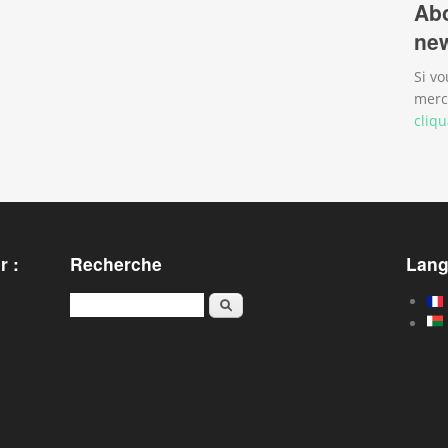
Abo
new
Si vo
merc
cliqu
r :
Recherche
Lan
Rechercher