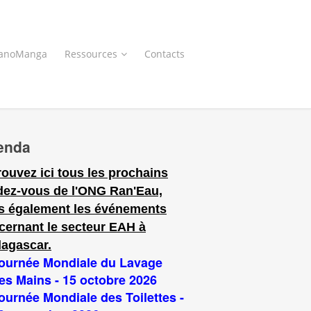
anoManga
Ressources
Contacts
enda
rouvez ici tous les prochains
dez-vous de l'ONG Ran'Eau,
s également les événements
cernant le secteur EAH à
agascar.
ournée Mondiale du Lavage
es Mains - 15 octobre 2026
ournée Mondiale des Toilettes -