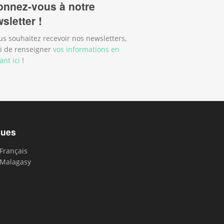
nnez-vous à notre
sletter !
us souhaitez recevoir nos newsletters,
i de renseigner
vos informations en
ant ici
!
gues
Français
Malagasy