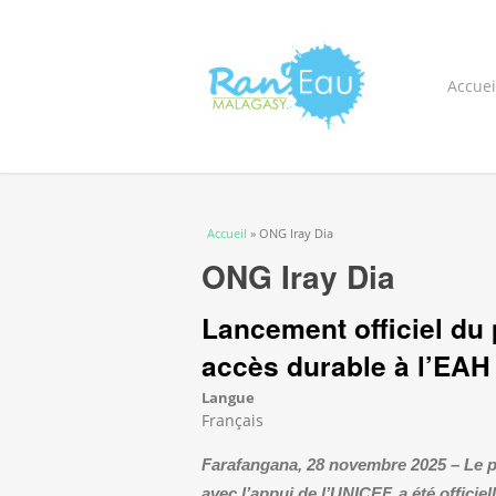
Accuei
Vous êtes ici
Accueil
» ONG Iray Dia
ONG Iray Dia
Lancement officiel du
accès durable à l’EAH e
Langue
Français
Farafangana, 28 novembre 2025 – Le 
avec l’appui de l’UNICEF, a été offici