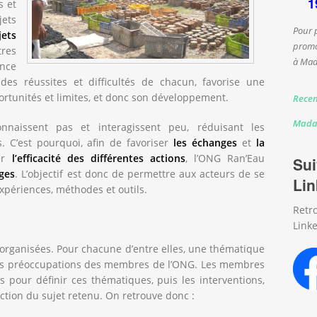
1
s et
jets
Pour 
jets
promo
res
à Mad
ance
des réussites et difficultés de chacun, favorise une
ortunités et limites, et donc son développement.
Recen
Mada
naissent pas et interagissent peu, réduisant les
. C’est pourquoi, afin de favoriser
les échanges
et
la
rer
l’efficacité des différentes actions
, l’ONG Ran’Eau
Sui
ges
. L’objectif est donc de permettre aux acteurs de se
Lin
expériences, méthodes et outils.
Retr
Linke
 organisées. Pour chacune d’entre elles, une thématique
 les préoccupations des membres de l’ONG. Les membres
 pour définir ces thématiques, puis les interventions,
nction du sujet retenu. On retrouve donc :