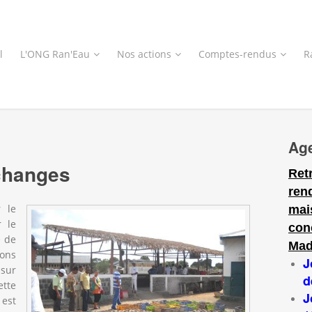
l
L'ONG Ran'Eau
Nos actions
Comptes-rendus
R
Ag
changes
Ret
ren
r le
mai
r le
con
é de
Mad
ions
J
sur
d
ette
J
est