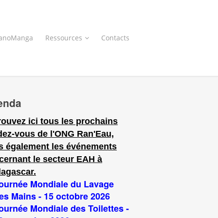
anoManga
Ressources
Contacts
enda
rouvez ici tous les prochains
dez-vous de l'ONG Ran'Eau,
s également les événements
cernant le secteur EAH à
agascar.
ournée Mondiale du Lavage
es Mains - 15 octobre 2026
ournée Mondiale des Toilettes -