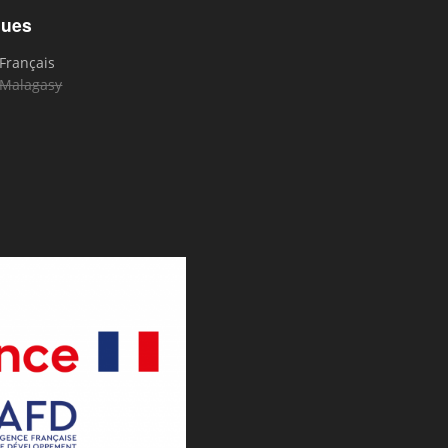
gues
Français
Malagasy