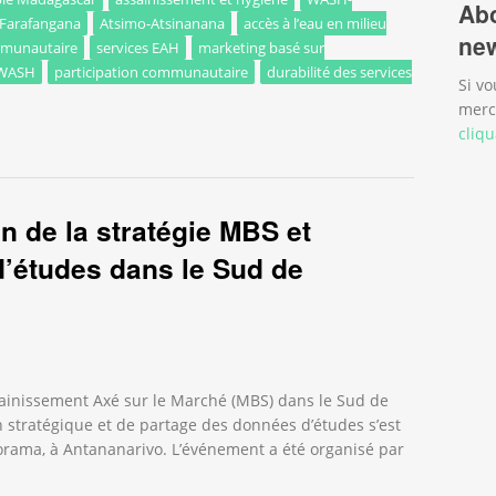
Abo
Farafangana
Atsimo-Atsinanana
accès à l’eau en milieu
new
mmunautaire
services EAH
marketing basé sur
 WASH
participation communautaire
durabilité des services
Si vo
merc
ojet TSIMOKA : pour un accès durable à l’EAH et à la nutrition
cliqu
on de la stratégie MBS et
’études dans le Sud de
sainissement Axé sur le Marché (MBS) dans le Sud de
n stratégique et de partage des données d’études s’est
orama, à Antananarivo. L’événement a été organisé par