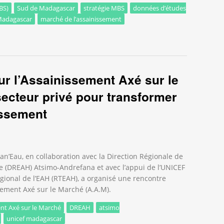
BS)
Sud de Madagascar
stratégie MBS
données d’études
Madagascar
marché de l’assainissement
n de la stratégie MBS et partage des données d’études dans le Sud
ur l’Assainissement Axé sur le
secteur privé pour transformer
issement
n’Eau, en collaboration avec la Direction Régionale de
ène (DREAH) Atsimo-Andrefana et avec l’appui de l’UNICEF
gional de l’EAH (RTEAH), a organisé une rencontre
sement Axé sur le Marché (A.A.M).
nt Axé sur le Marché
DREAH
atsimo
unicef madagascar