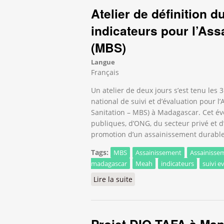
Atelier de définition d
indicateurs pour l’As
(MBS)
Langue
Français
Un atelier de deux jours s’est tenu les 3
national de suivi et d’évaluation pour 
Sanitation – MBS) à Madagascar. Cet év
publiques, d’ONG, du secteur privé et 
promotion d’un assainissement durable 
Tags:
MBS
Assainissement
Assainisse
madagascar
Meah
indicateurs
suivi e
Lire la suite
de Atelier de définition du
Projet DIO-TAFA à Man