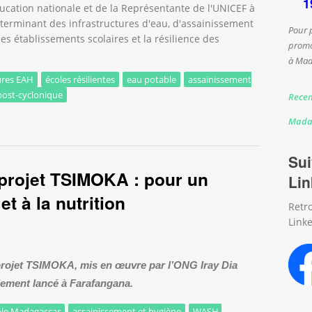
1
'Éducation nationale et de la Représentante de l'UNICEF à
terminant des infrastructures d'eau, d'assainissement
Pour 
es établissements scolaires et la résilience des
promo
à Mad
ures EAH
écoles résilientes
eau potable
assainissement
post-cyclonique
Recen
ctures EAH contribuent au relèvement des écoles après le cyclone Fy
Mada
Sui
 projet TSIMOKA : pour un
Lin
t à la nutrition
Retr
Linke
projet TSIMOKA, mis en œuvre par l’ONG Iray Dia
ellement lancé à Farafangana.
able Madagascar
assainissement et hygiène
WASH-