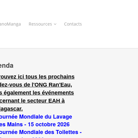
anoManga
Ressources
Contacts
enda
rouvez ici tous les prochains
dez-vous de l'ONG Ran'Eau,
s également les événements
cernant le secteur EAH à
agascar.
ournée Mondiale du Lavage
es Mains - 15 octobre 2026
ournée Mondiale des Toilettes -