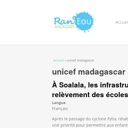
Accuei
Vous êtes ici
Accueil
» unicef madagascar
unicef madagascar
À Soalala, les infrast
relèvement des écoles
Langue
Français
Après le passage du cyclone Fytia, rétab
une priorité pour permettre aux enfant