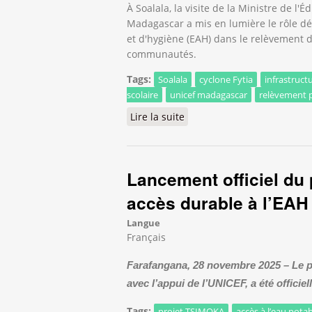
À Soalala, la visite de la Ministre de l
Madagascar a mis en lumière le rôle dé
et d'hygiène (EAH) dans le relèvement d
communautés.
Tags:
Soalala
cyclone Fytia
infrastruct
scolaire
unicef madagascar
relèvement 
Lire la suite
de À Soalala, les infrastru
Lancement officiel du
accès durable à l’EAH e
Langue
Français
Farafangana, 28 novembre 2025 – Le 
avec l’appui de l’UNICEF, a été offici
Tags:
projet TSIMOKA
accès à l’eau pot