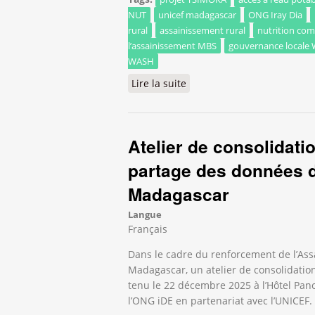
NUT
unicef madagascar
ONG Iray Dia
rural
assainissement rural
nutrition co
l’assainissement MBS
gouvernance locale
WASH
Lire la suite
de Lancement officiel du pr
Atelier de consolidati
partage des données d
Madagascar
Langue
Français
Dans le cadre du renforcement de l’As
Madagascar, un atelier de consolidatio
tenu le 22 décembre 2025 à l’Hôtel Pan
l’ONG iDE en partenariat avec l’UNICEF.