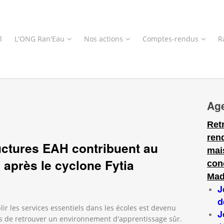
l
L'ONG Ran'Eau
Nos actions
Comptes-rendus
R
Ag
Ret
ren
ructures EAH contribuent au
mai
 après le cyclone Fytia
con
Mad
J
d
lir les services essentiels dans les écoles est devenu
J
s de retrouver un environnement d'apprentissage sûr.