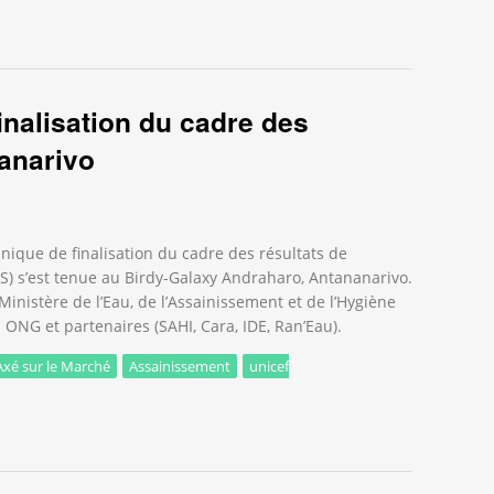
 l’Assainissement Axé sur le Marché : mobiliser le secteur privé p
inalisation du cadre des
anarivo
nique de finalisation du cadre des résultats de
S) s’est tenue au Birdy-Galaxy Andraharo, Antananarivo.
inistère de l’Eau, de l’Assainissement et de l’Hygiène
 ONG et partenaires (SAHI, Cara, IDE, Ran’Eau).
xé sur le Marché
Assainissement
unicef
alisation du cadre des résultats MBS à Antananarivo