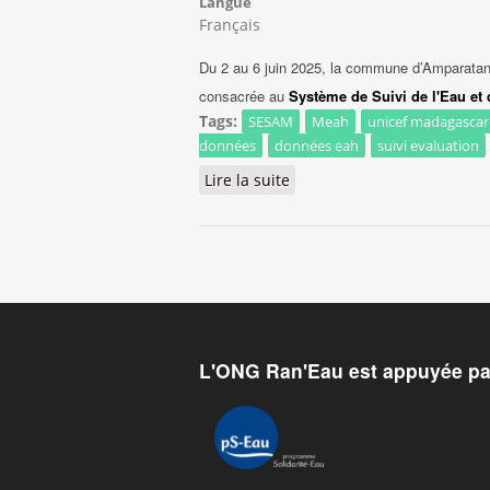
Langue
Français
Du 2 au 6 juin 2025, la commune d’Amparatana
consacrée au
Système de Suivi de l'Eau et
Tags:
SESAM
Meah
unicef madagascar
données
données eah
suivi evaluation
Lire la suite
de Formation sur le systèm
L'ONG Ran'Eau est appuyée pa