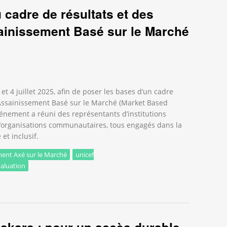
u cadre de résultats et des
sainissement Basé sur le Marché
 et 4 juillet 2025, afin de poser les bases d’un cadre
l’Assainissement Basé sur le Marché (Market Based
énement a réuni des représentants d’institutions
d’organisations communautaires, tous engagés dans la
et inclusif.
ment Axé sur le Marché
unicef
valuation
 cadre de résultats et des indicateurs pour l’Assainissement Basé 
akara : pour un accès durable