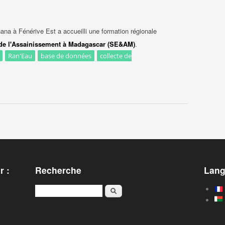
na à Fénérive Est a accueilli une formation régionale
 de l'Assainissement à Madagascar (SE&AM)
.
Ran'Eau
base de données
collecte de
e SE&AM : Vers une gouvernance digitale de l’EAH à Analanjirofo
r :
Recherche
Lan
Rechercher