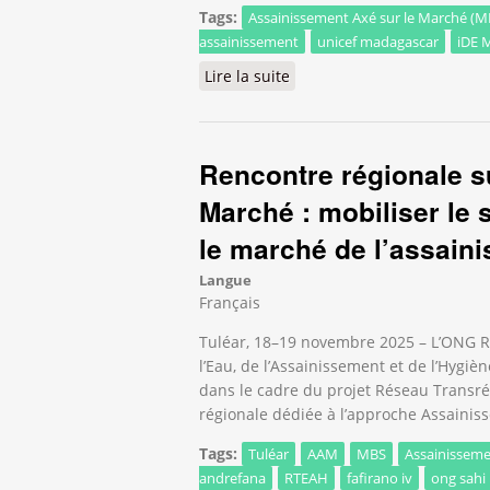
Tags:
Assainissement Axé sur le Marché (M
assainissement
unicef madagascar
iDE 
Lire la suite
de Atelier de consolidatio
Rencontre régionale s
Marché : mobiliser le 
le marché de l’assain
Langue
Français
Tuléar, 18–19 novembre 2025 – L’ONG Ra
l’Eau, de l’Assainissement et de l’Hygi
dans le cadre du projet Réseau Transré
régionale dédiée à l’approche Assainis
Tags:
Tuléar
AAM
MBS
Assainisseme
andrefana
RTEAH
fafirano iv
ong sahi