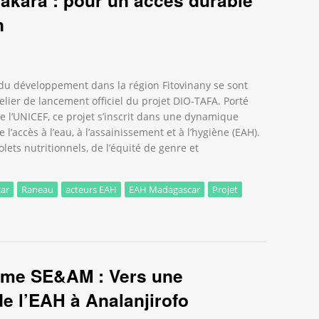
n
s du développement dans la région Fitovinany se sont
elier de lancement officiel du projet DIO-TAFA. Porté
de l’UNICEF, ce projet s’inscrit dans une dynamique
 l’accès à l’eau, à l’assainissement et à l’hygiène (EAH).
lets nutritionnels, de l’équité de genre et
ar
Raneau
acteurs EAH
EAH Madagascar
Projet
ra : pour un accès durable à l’EAH et à la nutrition
tème SE&AM : Vers une
e l’EAH à Analanjirofo