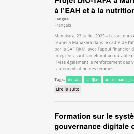
à l’EAH et à la nutritio
Langue
Français
Manakara, 23 juillet 2025 – Les acteur
réunis à Manakara dans le cadre de l’at
par la SAF FJKM, avec l’appui financier 
intégrée visant l’amélioration durable de
Il vise également le renforcement des vo
l’autonomisation des femmes.
Tags:
diotafa
saf-fjkm
unicef madagasc
Lire la suite
de Projet DIO-TAFA à Manaka
Formation sur le sys
gouvernance digitale d