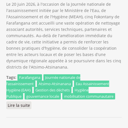
Le 20 juin 2026, à l'occasion de la Journée nationale de
l'assainissement initiée par le Ministère de l'Eau, de
l'Assainissement et de l'Hygiène (MEAH), cinq Fokontany de
Farafangana ont accueilli une vaste opération de nettoyage
associant autorités, services techniques, partenaires et
communautés. Au-delà de l'amélioration immédiate du
cadre de vie, cette initiative a permis de renforcer les
bonnes pratiques d'hygiène, de consolider la coopération
entre les acteurs locaux et de poser les bases d'une
dynamique régionale appelée à se poursuivre dans les cinq
districts de l'Atsimo-Atsinanana.
Tags:
Farafangana
Journée nationale de
l’assainissement
Atsimo-Atsinanana
Eau Assainissement
Hygiène (EAH)
Gestion des déchets
Hygiène
Publique
gouvernance locale
mobilisation communautaire
Lire la suite
de Journée nationale de l’assainissement à
Farafangana : une mobilisation régionale qui pose
les bases d’une dynamique durable pour
l’assainissement