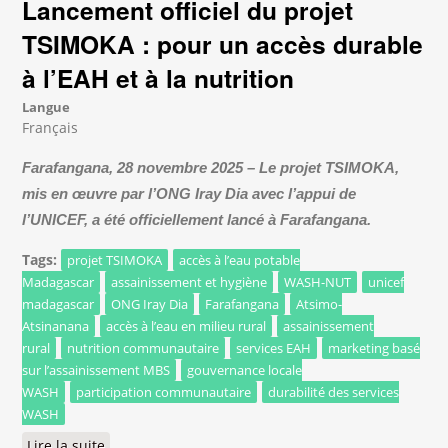
Lancement officiel du projet
TSIMOKA : pour un accès durable
à l’EAH et à la nutrition
Langue
Français
Farafangana, 28 novembre 2025 – Le projet TSIMOKA,
mis en œuvre par l’ONG Iray Dia avec l’appui de
l’UNICEF, a été officiellement lancé à Farafangana.
Tags:
projet TSIMOKA
accès à l’eau potable
Madagascar
assainissement et hygiène
WASH-NUT
unicef
madagascar
ONG Iray Dia
Farafangana
Atsimo-
Atsinanana
accès à l’eau en milieu rural
assainissement
rural
nutrition communautaire
services EAH
marketing basé
sur l’assainissement MBS
gouvernance locale
WASH
participation communautaire
durabilité des services
WASH
Lire la suite
de Lancement officiel du projet TSIMOKA : pour un