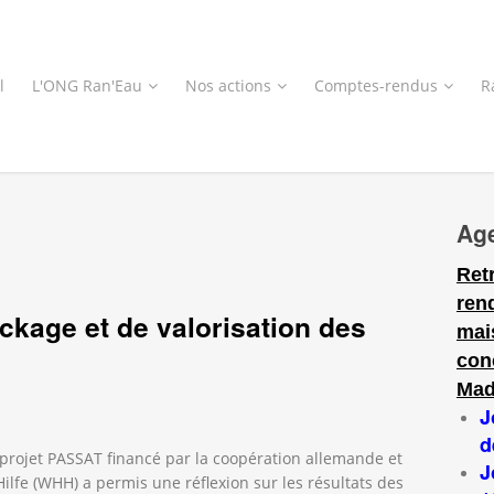
l
L'ONG Ran'Eau
Nos actions
Comptes-rendus
R
Ag
Ret
ren
ockage et de valorisation des
mai
con
Mad
J
d
projet PASSAT financé par la coopération allemande et
J
lfe (WHH) a permis une réflexion sur les résultats des