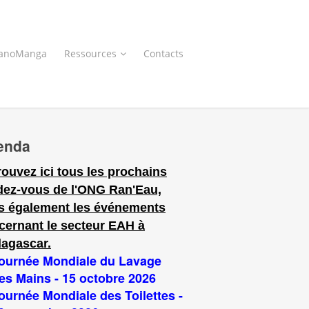
anoManga
Ressources
Contacts
enda
rouvez ici tous les prochains
dez-vous de l'ONG Ran'Eau,
s également les événements
cernant le secteur EAH à
agascar.
ournée Mondiale du Lavage
es Mains - 15 octobre 2026
ournée Mondiale des Toilettes -