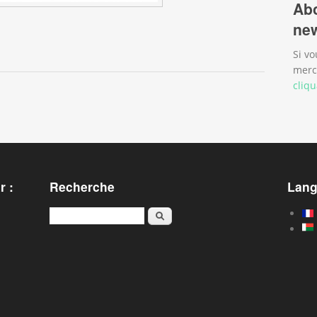
Abo
new
kage et de valorisation des déchets de Tuléar
Si vo
merc
cliqu
r :
Recherche
Lan
Rechercher