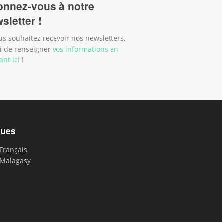
nnez-vous à notre
sletter !
us souhaitez recevoir nos newsletters,
i de renseigner
vos informations en
ant ici
!
gues
Français
Malagasy