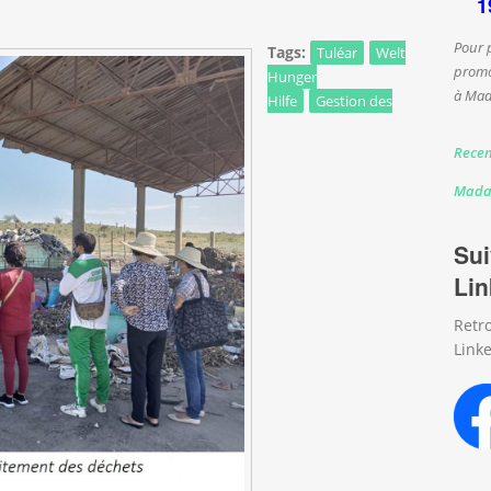
1
Pour 
Tags:
Tuléar
Welt
promo
Hunger
à Mad
Hilfe
Gestion des
Recen
Mada
Sui
Lin
Retr
Linke