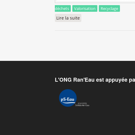
déchets
Valorisation
Recyclage
Lire la suite
de Visite du centre de stoc
L'ONG Ran'Eau est appuyée pa