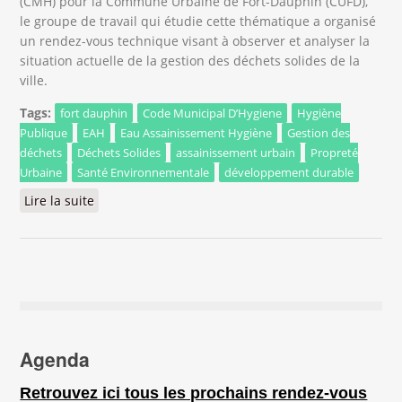
(CMH) pour la Commune Urbaine de Fort-Dauphin (CUFD),
le groupe de travail qui étudie cette thématique a organisé
un rendez-vous technique visant à observer et analyser la
situation actuelle de la gestion des déchets solides de la
ville.
Tags:
fort dauphin
Code Municipal D’Hygiene
Hygiène
Publique
EAH
Eau Assainissement Hygiène
Gestion des
déchets
Déchets Solides
assainissement urbain
Propreté
Urbaine
Santé Environnementale
développement durable
Lire la suite
de Fort-Dauphin : vers une meilleure gestion des
déchets grâce au futur Code Municipal d’Hygiène
Agenda
Retrouvez ici tous les prochains rendez-vous