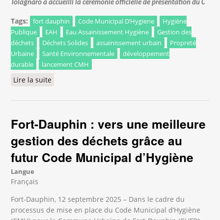
Tôlagnaro a accueilli la cérémonie officielle de présentation du C
Tags:
fort dauphin
Code Municipal D’Hygiene
Hygiène
Publique
EAH
Eau Assainissement Hygiène
Gestion des
déchets
Déchets Solides
assainissement urbain
Propreté
Urbaine
Santé Environnementale
développement
durable
lancement CMH
Lire la suite
de Officialisation du Code Municipal d’Hygiène :
Tôlagnaro franchit une étape décisive vers une
hygiène urbaine durable
Fort-Dauphin : vers une meilleure
gestion des déchets grâce au
futur Code Municipal d’Hygiène
Langue
Français
Fort-Dauphin, 12 septembre 2025 – Dans le cadre du
processus de mise en place du Code Municipal d’Hygiène