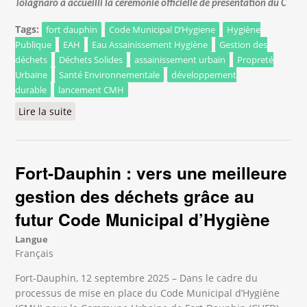
Tôlagnaro a accueilli la cérémonie officielle de présentation du C
Tags:
fort dauphin
Code Municipal D’Hygiene
Hygiène
Publique
EAH
Eau Assainissement Hygiène
Gestion des
déchets
Déchets Solides
assainissement urbain
Propreté
Urbaine
Santé Environnementale
développement
durable
lancement CMH
Lire la suite
de Officialisation du Code Municipal d’Hygiène :
Tôlagnaro franchit une étape décisive vers une
hygiène urbaine durable
Fort-Dauphin : vers une meilleure
gestion des déchets grâce au
futur Code Municipal d’Hygiène
Langue
Français
Fort-Dauphin, 12 septembre 2025 – Dans le cadre du
processus de mise en place du Code Municipal d’Hygiène