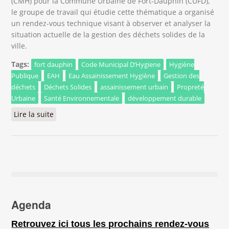
(CMH) pour la Commune Urbaine de Fort-Dauphin (CUFD),
le groupe de travail qui étudie cette thématique a organisé
un rendez-vous technique visant à observer et analyser la
situation actuelle de la gestion des déchets solides de la
ville.
Tags:
fort dauphin
Code Municipal D’Hygiene
Hygiène
Publique
EAH
Eau Assainissement Hygiène
Gestion des
déchets
Déchets Solides
assainissement urbain
Propreté
Urbaine
Santé Environnementale
développement durable
Lire la suite
de Fort-Dauphin : vers une meilleure gestion des
déchets grâce au futur Code Municipal d’Hygiène
Agenda
Retrouvez ici tous les prochains rendez-vous