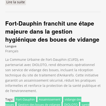
Lire la suite
de Lancement du Pacte Vert et clôture d’AFAFI-Sud
: une dynamique renforcée pour la résilience du
Grand Sud
Fort-Dauphin franchit une étape
majeure dans la gestion
hygiénique des boues de vidange
Langue
Français
La Commune Urbaine de Fort-Dauphin (CUFD), en
partenariat avec DIOLOTO, rend désormais opérationnel
son service de vidange des boues, incluant la réception
technique du site de traitement d’Ankarefo. Cette initiative
garantit un assainissement sécurisé, réduit les pratiques
informelles et renforce la protection de la santé publique et
de l’environnement.
Tags:
Fort-Dauphin
Assainissement
vidange des
boues
Gestion des boues de vidange
DIOLOTO
santé