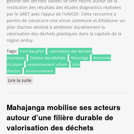
gestion des déchets solides se sont réunis autour de la
restitution des résultats des études diagnostics réalisées
par le GRET avec l’appui de l’UNICEF. Cette rencontre a
permis de construire une vision commune et d’élaborer un
plan d’action destiné à améliorer durablement la
valorisation des déchets plastiques dans la capitale de la
région Anôsy.
Tags:
Fort-Dauphin
valorisation des déchets
plastiques
Gestion des déchets
Recyclage
économie
circulaire
assainissement urbain
plan
d’action
environnement
Lire la suite
de Fort-Dauphin se dote d’une feuille de route
pour renforcer la valorisation des déchets
plastiques
Mahajanga mobilise ses acteurs
autour d’une filière durable de
valorisation des déchets