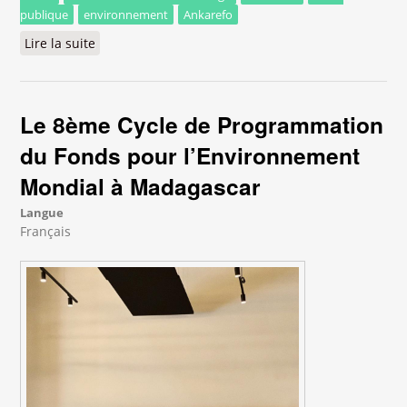
publique
environnement
Ankarefo
Lire la suite
de Fort-Dauphin franchit une étape majeure dans
la gestion hygiénique des boues de vidange
Le 8ème Cycle de Programmation
du Fonds pour l’Environnement
Mondial à Madagascar
Langue
Français