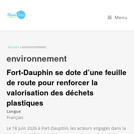
Menu
Vous êtes ici
Accueil
» environnement
environnement
Fort-Dauphin se dote d’une feuille
de route pour renforcer la
valorisation des déchets
plastiques
Langue
Français
Le 18 juin 2026 à Fort-Dauphin, les acteurs engagés dans la