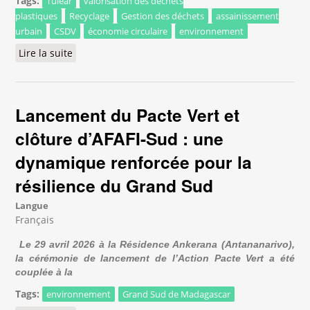
Tags:
Tuléar
valorisation des déchets
plastiques
Recyclage
Gestion des déchets
assainissement
urbain
CSDV
économie circulaire
environnement
Lire la suite
de Tuléar engage une réflexion collective pour
renforcer la valorisation des déchets plastiques
Lancement du Pacte Vert et
clôture d’AFAFI-Sud : une
dynamique renforcée pour la
résilience du Grand Sud
Langue
Français
Le 29 avril 2026 à la Résidence Ankerana (Antananarivo), 
la cérémonie de lancement de l’Action Pacte Vert a été 
couplée à la 
Tags:
environnement
Grand Sud de Madagascar