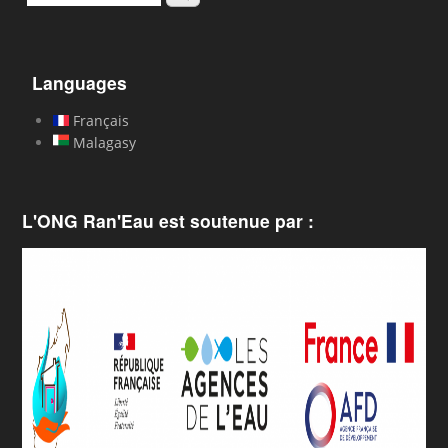
Languages
Français
Malagasy
L'ONG Ran'Eau est soutenue par :