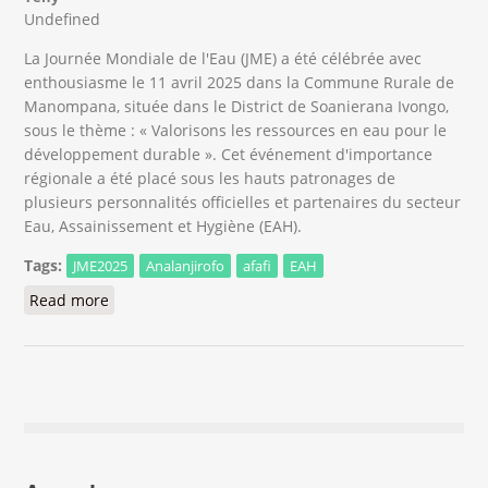
Undefined
La Journée Mondiale de l'Eau (JME) a été célébrée avec
enthousiasme le 11 avril 2025 dans la Commune Rurale de
Manompana, située dans le District de Soanierana Ivongo,
sous le thème : « Valorisons les ressources en eau pour le
développement durable ». Cet événement d'importance
régionale a été placé sous les hauts patronages de
plusieurs personnalités officielles et partenaires du secteur
Eau, Assainissement et Hygiène (EAH).
Tags:
JME2025
Analanjirofo
afafi
EAH
Read more
about Célébration de la Journée Mondiale de l'Eau
dans la région Analanjirofo