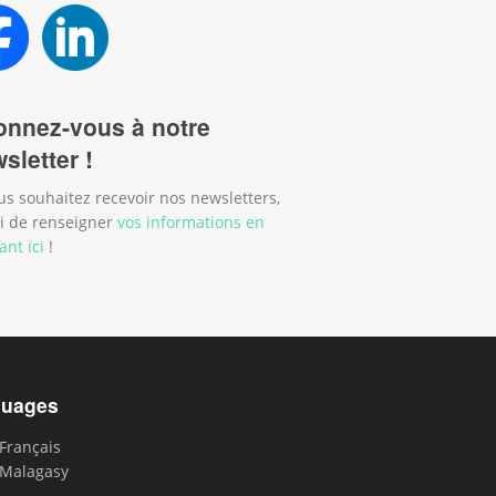
nnez-vous à notre
sletter !
us souhaitez recevoir nos newsletters,
i de renseigner
vos informations en
ant ici
!
guages
Français
Malagasy