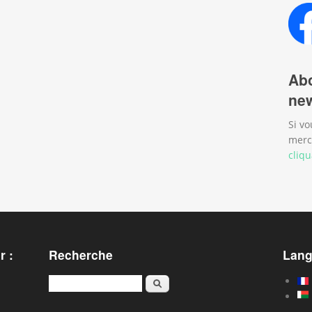
Abo
new
Si vo
merc
cliqu
r :
Recherche
Lan
Karoka