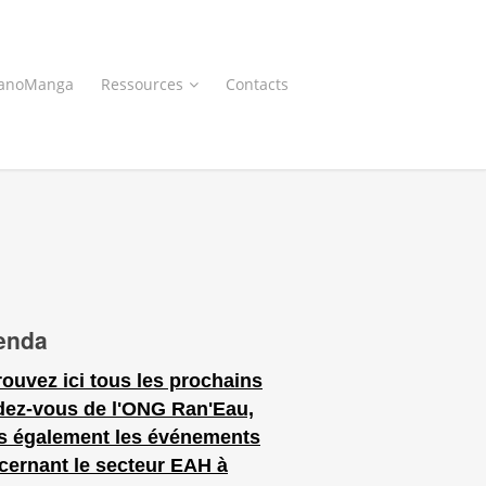
anoManga
Ressources
Contacts
enda
rouvez ici tous les prochains
dez-vous de l'ONG Ran'Eau,
s également les événements
cernant le secteur EAH à