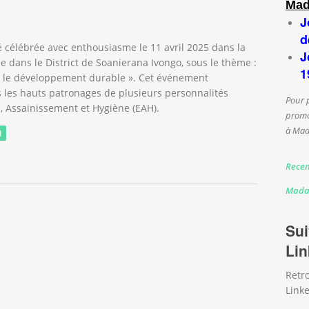
Mad
J
d
é célébrée avec enthousiasme le 11 avril 2025 dans la
J
ans le District de Soanierana Ivongo, sous le thème :
1
ur le développement durable ». Cet événement
s les hauts patronages de plusieurs personnalités
Pour 
u, Assainissement et Hygiène (EAH).
promo
à Mad
H
rnée Mondiale de l'Eau dans la région Analanjirofo
Recen
Mada
Sui
Lin
Retr
Linke