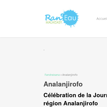
Accuei
-
You are here
Fandraisana
» Analanjirofo
Analanjirofo
Célébration de la Jour
région Analanjirofo