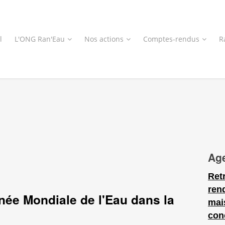
l
L'ONG Ran'Eau
Nos actions
Comptes-rendus
R
Ag
Ret
ren
née Mondiale de l'Eau dans la
mai
con