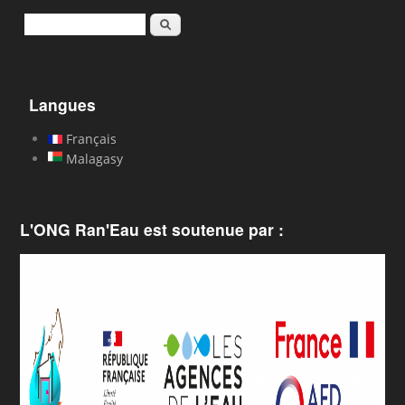
Rechercher
Langues
Français
Malagasy
L'ONG Ran'Eau est soutenue par :