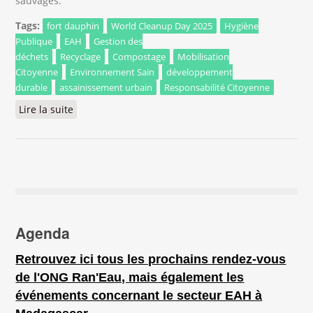
sauvages.
Tags:
fort dauphin
World Cleanup Day 2025
Hygiène
Publique
EAH
Gestion des
déchets
Recyclage
Compostage
Mobilisation
Citoyenne
Environnement Sain
développement
durable
assainissement urbain
Responsabilité Citoyenne
Lire la suite
de Fort Dauphin se lève pour le World Cleanup
Day 2025 !
Agenda
Retrouvez ici tous les prochains rendez-vous
de l'ONG Ran'Eau, mais également les
événements concernant le secteur EAH à