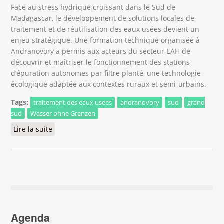
Face au stress hydrique croissant dans le Sud de
Madagascar, le développement de solutions locales de
traitement et de réutilisation des eaux usées devient un
enjeu stratégique. Une formation technique organisée à
Andranovory a permis aux acteurs du secteur EAH de
découvrir et maîtriser le fonctionnement des stations
d’épuration autonomes par filtre planté, une technologie
écologique adaptée aux contextes ruraux et semi-urbains.
Tags:
traitement des eaux usees
andranovory
sud
grand
sud
Wasser ohne Grenzen
Lire la suite
de Renforcer les compétences locales pour
promouvoir des solutions durables de traitement
des eaux usées à Atsimo-Andrefana
Agenda