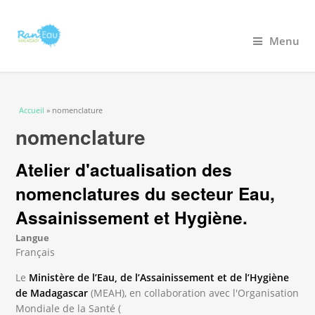
Menu
Vous êtes ici
Accueil
» nomenclature
nomenclature
Atelier d'actualisation des
nomenclatures du secteur Eau,
Assainissement et Hygiène.
Langue
Français
Le
Ministère de l’Eau, de l’Assainissement et de l’Hygiène
de Madagascar
(MEAH), en collaboration avec l'Organisation
Mondiale de la Santé (