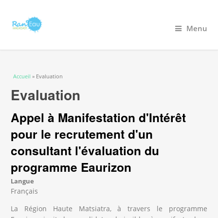
Menu
Vous êtes ici
Accueil
» Evaluation
Evaluation
Appel à Manifestation d'Intérêt
pour le recrutement d'un
consultant l'évaluation du
programme Eaurizon
Langue
Français
La Région Haute Matsiatra, à travers le programme