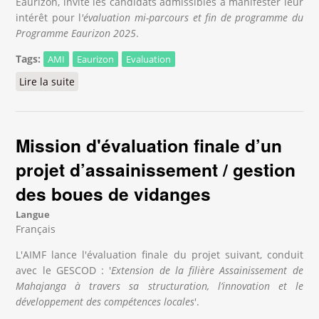
Eaurizon, invite les candidats admissibles à manifester leur
intérêt pour l
'évaluation mi-parcours et fin de programme du
Programme Eaurizon 2025
.
Tags:
AMI
Eaurizon
Evaluation
Lire la suite
de Appel à Manifestation d'Intérêt pour le
recrutement d'un consultant l'évaluation du
programme Eaurizon
Mission d'évaluation finale d’un
projet d’assainissement / gestion
des boues de vidanges
Langue
Français
L'AIMF lance l'évaluation finale du projet suivant, conduit
avec le GESCOD : '
Extension de la filière Assainissement de
Mahajanga à travers sa structuration, l’innovation et le
développement des compétences locales
'.