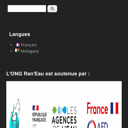
Rechercher
Langues
Français
Malagasy
L'ONG Ran'Eau est soutenue par :