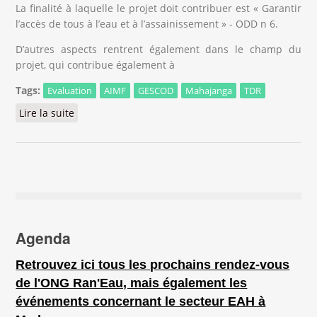
La finalité à laquelle le projet doit contribuer est « Garantir
l’accès de tous à l’eau et à l’assainissement » - ODD n 6.
D’autres aspects rentrent également dans le champ du
projet, qui contribue également à
Tags:
Evaluation
AIMF
GESCOD
Mahajanga
TDR
Lire la suite
de Mission d'évaluation finale d’un projet
d’assainissement / gestion des boues de vidanges
Agenda
Retrouvez ici tous les prochains rendez-vous
de l'ONG Ran'Eau, mais également les
événements concernant le secteur EAH à