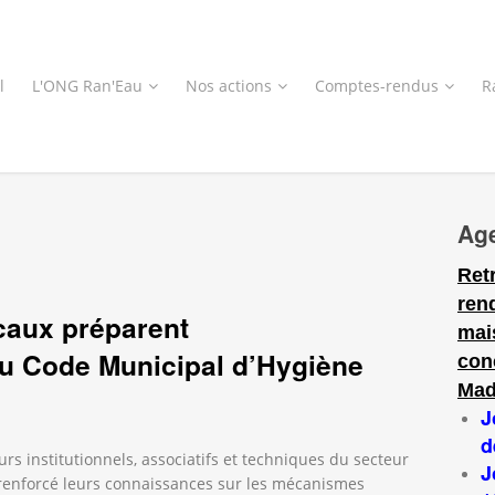
l
L'ONG Ran'Eau
Nos actions
Comptes-rendus
R
Ag
Ret
ren
ocaux préparent
mai
 du Code Municipal d’Hygiène
con
Mad
J
d
urs institutionnels, associatifs et techniques du secteur
J
t renforcé leurs connaissances sur les mécanismes