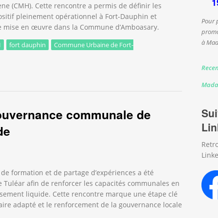
1
ne (CMH). Cette rencontre a permis de définir les
positif pleinement opérationnel à Fort-Dauphin et
Pour 
ture mise en œuvre dans la Commune d’Amboasary.
promo
à Mad
H
fort dauphin
Commune Urbaine de Fort-
Recen
aux préparent l’opérationnalisation du Code Municipal d’Hygiène
Mada
 gouvernance communale de
Sui
Lin
de
Retr
Linke
 de formation et de partage d’expériences a été
Tuléar afin de renforcer les capacités communales en
ssement liquide. Cette rencontre marque une étape clé
aire adapté et le renforcement de la gouvernance locale