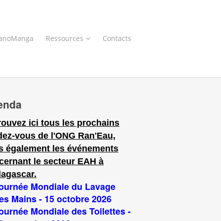
anoManga
Ressources
Contacts
enda
rouvez ici tous les prochains
dez-vous de l'ONG Ran'Eau,
s également les événements
cernant le secteur EAH à
agascar.
ournée Mondiale du Lavage
es Mains - 15 octobre 2026
ournée Mondiale des Toilettes -