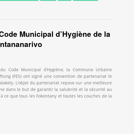
e pour un Code Municipal d’Hygiène : un tournant pour la santé p
 Code Municipal d’Hygiène de la
ntananarivo
l du Code Municipal d’Hygiène, la Commune Urbaine
iftung (FES) ont signé une convention de partenariat le
alakely. L’objet du partenariat repose sur une meilleure
 dans le but de garantir la salubrité et la sécurité au
à ce que tous les Fokontany et toutes les couches de la
Code Municipal d’Hygiène de la Commune Urbaine d’Antananarivo