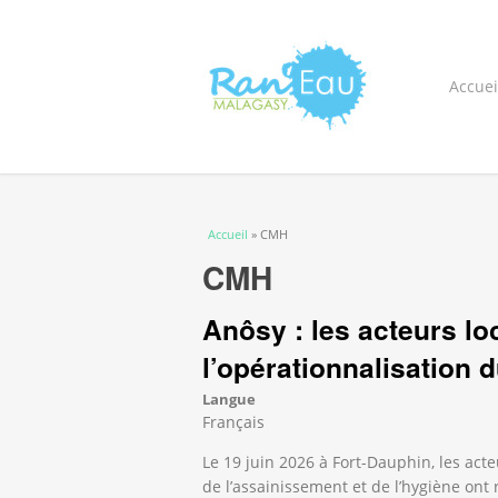
Accuei
Vous êtes ici
Accueil
» CMH
CMH
Anôsy : les acteurs l
l’opérationnalisation
Langue
Français
Le 19 juin 2026 à Fort-Dauphin, les acte
de l’assainissement et de l’hygiène on