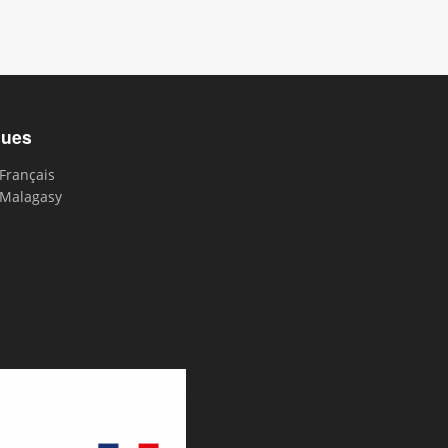
gues
Français
Malagasy