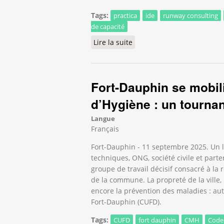
Tags:
practica
ide
runway consulting
de capacité
Lire la suite
de Tuléar : renforcer la g
Fort-Dauphin se mobil
d’Hygiène : un tournan
Langue
Français
Fort-Dauphin - 11 septembre 2025. Un la
techniques, ONG, société civile et part
groupe de travail décisif consacré à l
de la commune. La propreté de la ville,
encore la prévention des maladies : a
Fort-Dauphin (CUFD).
Tags:
CUFD
fort dauphin
CMH
Code