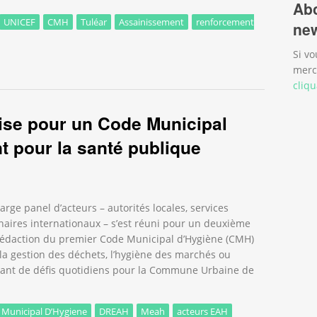
Abo
UNICEF
CMH
Tuléar
Assainissement
renforcement
new
Si vo
ouvernance communale de l’assainissement liquide
merc
cliqu
ise pour un Code Municipal
t pour la santé publique
rge panel d’acteurs – autorités locales, services
enaires internationaux – s’est réuni pour un deuxième
a rédaction du premier Code Municipal d’Hygiène (CMH)
 la gestion des déchets, l’hygiène des marchés ou
utant de défis quotidiens pour la Commune Urbaine de
 Municipal D’Hygiene
DREAH
Meah
acteurs EAH