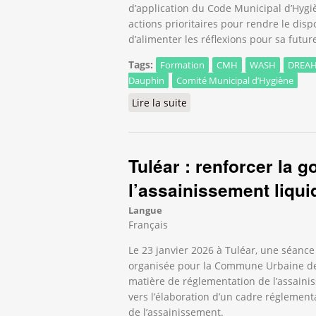
d’application du Code Municipal d’Hygiè
actions prioritaires pour rendre le dis
d’alimenter les réflexions pour sa fu
Tags:
Formation
CMH
WASH
DREA
Dauphin
Comité Municipal d’Hygiène
Lire la suite
de Anôsy : les acteurs loc
Tuléar : renforcer la
l’assainissement liqui
Langue
Français
Le 23 janvier 2026 à Tuléar, une séance
organisée pour la Commune Urbaine de 
matière de réglementation de l’assaini
vers l’élaboration d’un cadre réglement
de l’assainissement.