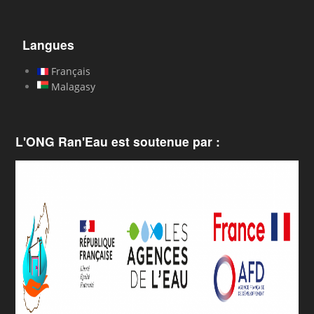
Langues
Français
Malagasy
L'ONG Ran'Eau est soutenue par :