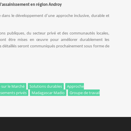
 l’assainissement en région Androy
e dans le développement d’une approche inclusive, durable et
ions publiques, du secteur privé et des communautés locales,
urront être mises en œuvre pour améliorer durablement les
tats détaillés seront communiqués prochainement sous forme de
 sur le Marché
Solutions durables
Approche
ssements privés
Madagascar Madio
Groupe de travail