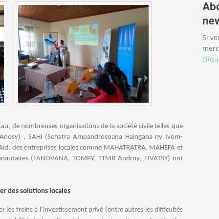
Abo
new
Si vo
merc
cliqu
u, de nombreuses organisations de la société civile telles que
l Anosy) , SAHI (Sehatra Ampandrosoana Haingana ny Ivom-
terAid, des entreprises locales comme MAHATRATRA, MAHEFA et
munautaires (FANOVANA, TOMPY, TTMR Androy, FIVATSY) ont
er des solutions locales
ier les freins à l’investissement privé (entre autres les difficultés