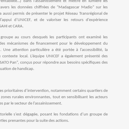
ntabilité…) dans l’assainissement et mettre en lumière les
avers les données chiffrées de “Madagascar Madio” sur les
a aussi permis de présenter le projet Réseau Transrégional de
appui d’UNICEF, et de valoriser les retours d’expérience
SAHI et CARA.
 groupe au cours desquels les participants ont examiné les
 des mécanismes de financement pour le développement du
Une attention particulière a été portée à l’accessibilité, la
 au contexte local. L’équipe UNICEF a également présenté des
 “SATO Pan”, conçus pour répondre aux besoins spécifiques des
tuation de handicap.
es prioritaires d’intervention, notamment certains quartiers de
es rurales environnantes, tout en sensibilisant les acteurs
s par le secteur de l’assainissement.
ctorielle s’est dégagée, posant les fondations d’un groupe de
rties prenantes pour la suite des actions.