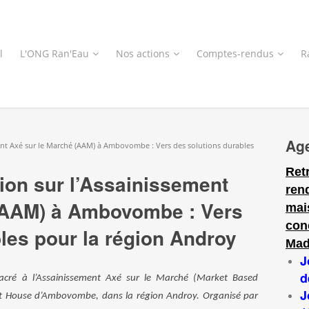
l
L'ONG Ran'Eau
Nos actions
Comptes-rendus
R
Ag
ment Axé sur le Marché (AAM) à Ambovombe : Vers des solutions durables
Ret
tion sur l’Assainissement
ren
(AAM) à Ambovombe : Vers
mai
con
les pour la région Androy
Mad
J
d
nsacré à l’Assainissement Axé sur le Marché (Market Based
J
est House d’Ambovombe, dans la région Androy. Organisé par