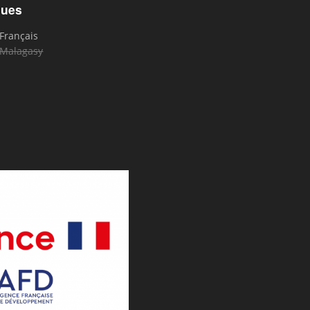
gues
Français
Malagasy