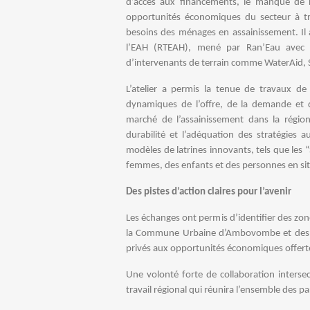
d’accès aux financements, le manque de re
opportunités économiques du secteur à tr
besoins des ménages en assainissement. Il 
l’EAH (RTEAH), mené par Ran’Eau avec l’
d’intervenants de terrain comme WaterAid, 
L’atelier a permis la tenue de travaux de
dynamiques de l’offre, de la demande et
marché de l’assainissement dans la région. 
durabilité et l’adéquation des stratégies
modèles de latrines innovants, tels que les
femmes, des enfants et des personnes en si
Des pistes d’action claires pour l’avenir
Les échanges ont permis d’identifier des zon
la Commune Urbaine d’Ambovombe et des zon
privés aux opportunités économiques offerte
Une volonté forte de collaboration interse
travail régional qui réunira l’ensemble des pa