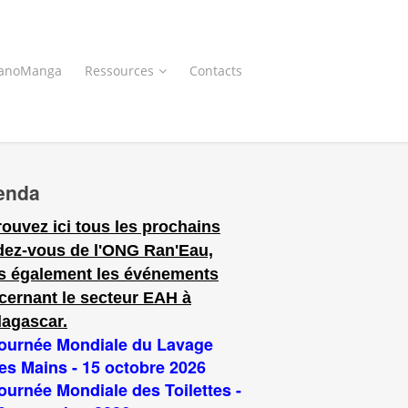
anoManga
Ressources
Contacts
enda
rouvez ici tous les prochains
dez-vous de l'ONG Ran'Eau,
s également les événements
cernant le secteur EAH à
agascar.
ournée Mondiale du Lavage
es Mains - 15 octobre 2026
ournée Mondiale des Toilettes -