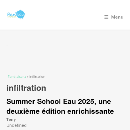
Menu
-
You are here
Fandraisana
» infiltration
infiltration
Summer School Eau 2025, une
deuxième édition enrichissante
Teny
Undefined